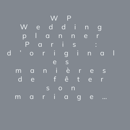
WP
Wedding
planner
Paris :
d’original
es
manières
de fêter
son
mariage…