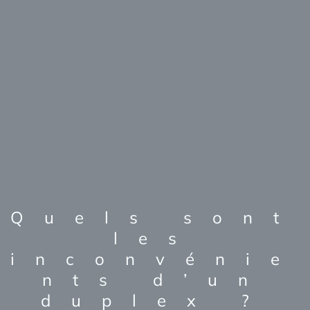
Quels sont
les
inconvénie
nts d’un
duplex ?