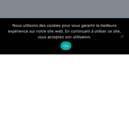
Nous utilisons des cookies pour vous garantir la meilleure
expérience sur notre site web. En continuant à utiliser ce site,
vous acceptez son utilisation.
Ok
Comment gérer ses papiers
administratifs efficacement ?
Les tendances de carrelage pour salle
de bain