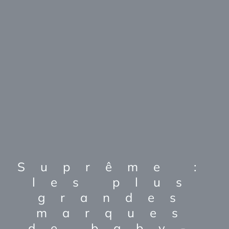
Suprême :
les plus
grandes
marques
de baby-