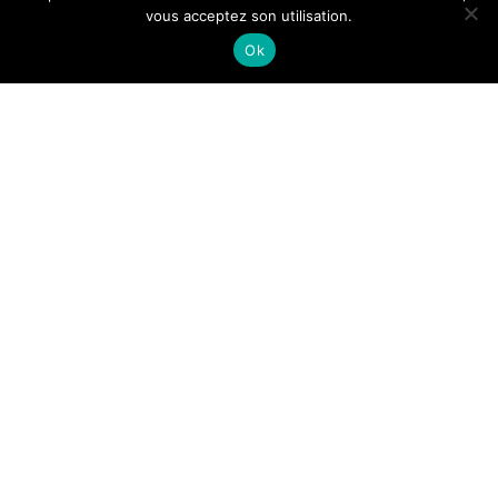
vous acceptez son utilisation.
Ok
Comment gérer ses papiers
administratifs efficacement ?
Les tendances de carrelage pour
salle de bain
Comment utiliser Pinterest pour
générer du trafic sur son site ?
Comment choisir une SCPI adaptée
à son profil ?